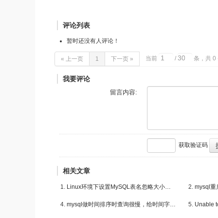
评论列表
暂时还没有人评论！
当前
/
条，共 0
« 上一页
1
下一页 »
我要评论
留言内容:
获取验证码
相关文章
Linux环境下设置MySQL表名忽略大小写的方法
mysql
mysql做时间排序时查询很慢，给时间字段添加索引后...