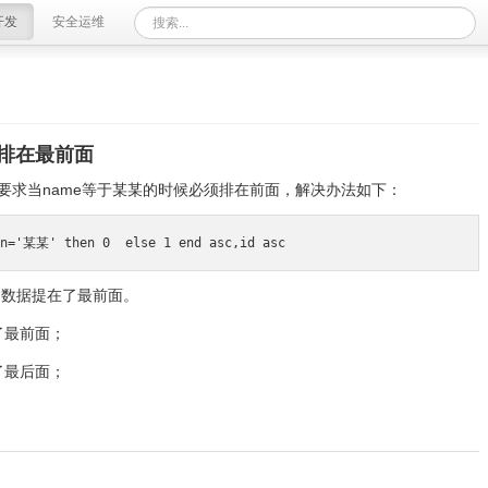
开发
安全运维
据排在最前面
，又要求当name等于某某的时候必须排在前面，解决办法如下：
mn='某某' then 0  else 1 end asc,id asc
的数据提在了最前面。
在了最前面；
到了最后面；