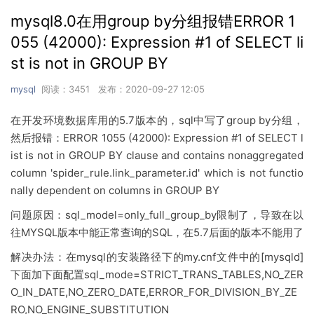
mysql8.0在用group by分组报错ERROR 1
055 (42000): Expression #1 of SELECT li
st is not in GROUP BY
mysql
阅读：3451 发布：2020-09-27 12:05
在开发环境数据库用的5.7版本的，sql中写了group by分组，
然后报错：ERROR 1055 (42000): Expression #1 of SELECT l
ist is not in GROUP BY clause and contains nonaggregated
column 'spider_rule.link_parameter.id' which is not functio
nally dependent on columns in GROUP BY
问题原因：sql_model=only_full_group_by限制了，导致在以
往MYSQL版本中能正常查询的SQL，在5.7后面的版本不能用了
解决办法：在mysql的安装路径下的my.cnf文件中的[mysqld]
下面加下面配置sql_mode=STRICT_TRANS_TABLES,NO_ZER
O_IN_DATE,NO_ZERO_DATE,ERROR_FOR_DIVISION_BY_ZE
RO,NO_ENGINE_SUBSTITUTION