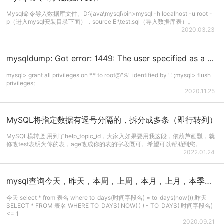
Mysql命令导入数据库文件。D:\java\mysql\bin>mysql -h localhost -u root -
p（进入mysql安装目录下面），source E:\test.sql（导入数据库表）。
2020.03.23
mysqldump: Got error: 1449: The user specified as a definer ('root'@'%') does not exist when ...
mysql> grant all privileges on *.* to root@"%" identified by ".";mysql> flush
privileges;
2020.11.25
MySQL将指定数据有逗号分隔的，拆分成多条（即行转列）
MySQL横转竖,用到了help_topic_id，大家入如果要用我这段，依葫芦画瓢，就
修改test表明为你的表，age改成你的表的字段既可。希望可以帮助到您。
2022.01.24
mysql查询今天，昨天，本周，上周，本月，上月，本季度，上季度，本年，去年的数据
今天 select * from 表名 where to_days(时间字段名) = to_days(now());昨天
SELECT * FROM 表名 WHERE TO_DAYS( NOW( ) ) - TO_DAYS( 时间字段名)
<= 1
2020.09.21