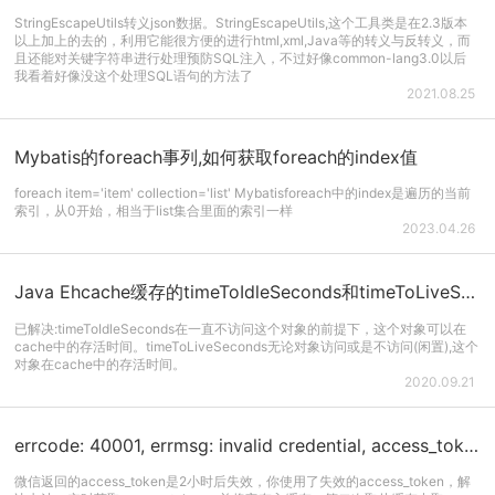
StringEscapeUtils转义json数据。StringEscapeUtils,这个工具类是在2.3版本
以上加上的去的，利用它能很方便的进行html,xml,Java等的转义与反转义，而
且还能对关键字符串进行处理预防SQL注入，不过好像common-lang3.0以后
我看着好像没这个处理SQL语句的方法了
2021.08.25
Mybatis的foreach事列,如何获取foreach的index值
foreach item='item' collection='list' Mybatisforeach中的index​是遍历的当前
索引，从0开始，相当于list集合里面的索引一样
2023.04.26
Java Ehcache缓存的timeToIdleSeconds和timeToLiveSeconds区别
已解决:timeToIdleSeconds在一直不访问这个对象的前提下，这个对象可以在
cache中的存活时间。timeToLiveSeconds无论对象访问或是不访问(闲置),这个
对象在cache中的存活时间。
2020.09.21
errcode: 40001, errmsg: invalid credential, access_token is invalid or not latest rid: 5f6981...
微信返回的access_token是2小时后失效，你使用了失效的access_token，解