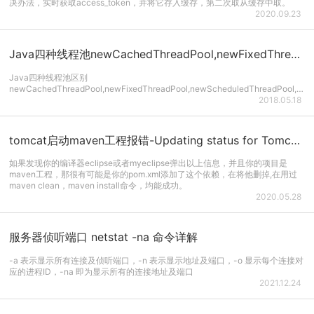
决办法，实时获取access_token，并将它存入缓存，第二次取从缓存中取。
2020.09.23
Java四种线程池newCachedThreadPool,newFixedThreadPool,newScheduledThreadPool,newSingleThreadEx...
Java四种线程池区别
newCachedThreadPool,newFixedThreadPool,newScheduledThreadPool,newSingleThreadExecutor
2018.05.18
tomcat启动maven工程报错-Updating status for Tomcat v7.0 Server at localhost...
如果发现你的编译器eclipse或者myeclipse弹出以上信息，并且你的项目是
maven工程，那很有可能是你的pom.xml添加了这个依赖，在将他删掉,在用过
maven clean，maven install命令，均能成功。
2020.05.28
服务器侦听端口 netstat -na 命令详解
-a 表示显示所有连接及侦听端口，-n 表示显示地址及端口，-o 显示每个连接对
应的进程ID，-na 即为显示所有的连接地址及端口
2021.12.24