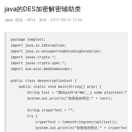
java的DES加密解密辅助类
Java
阅读：4914 发布：2017-09-01 17:49
package temptest;

import java.io.IOException;

import java.io.UnsupportedEncodingException;

import javax.crypto.*;

import javax.crypto.spec.*;

import sun.misc.BASE64Decoder;

public class desencryptiontest {

    public static void main(String[] args) {

        String text = "测试asdY^&*NN!__s some plaintext!";

        System.out.println("加密前的明文:" + text);

        String cryperText = "";

        try {

            cryperText = toHexString(encrypt(text));

            System.out.println("加密前的明文:" + cryperText);