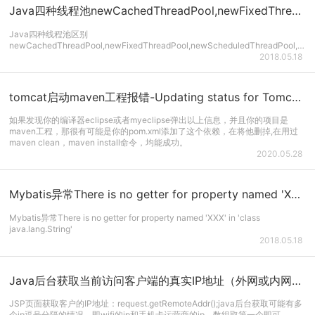
Java四种线程池newCachedThreadPool,newFixedThreadPool,newScheduledThreadPool,newSingleThreadEx...
Java四种线程池区别
newCachedThreadPool,newFixedThreadPool,newScheduledThreadPool,newSingleThreadExecutor
2018.05.18
tomcat启动maven工程报错-Updating status for Tomcat v7.0 Server at localhost...
如果发现你的编译器eclipse或者myeclipse弹出以上信息，并且你的项目是
maven工程，那很有可能是你的pom.xml添加了这个依赖，在将他删掉,在用过
maven clean，maven install命令，均能成功。
2020.05.28
Mybatis异常There is no getter for property named 'XXX' in 'class java.lang.String'
Mybatis异常There is no getter for property named 'XXX' in 'class
java.lang.String'
2018.05.18
Java后台获取当前访问客户端的真实IP地址（外网或内网地址）
JSP页面获取客户的IP地址：request.getRemoteAddr();java后台获取可能有多
个ip逗号分隔的情况，即wifi的ip和手机卡运营商的ip，数组取第一个即可。