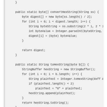
    }

    public static byte[] convertHexString(String ss) {

        byte digest[] = new byte[ss.length() / 2];

        for (int i = 0; i < digest.length; i++) {

            String byteString = ss.substring(2 * i, 2 * i +
            int byteValue = Integer.parseInt(byteString, 16
            digest[i] = (byte) byteValue;

        }

        return digest;

    }

    public static String toHexString(byte b[]) {

        StringBuffer hexString = new StringBuffer();

        for (int i = 0; i < b.length; i++) {

            String plainText = Integer.toHexString(0xff & b
            if (plainText.length() < 2)

                plainText = "0" + plainText;

            hexString.append(plainText);

        }

        return hexString.toString();
