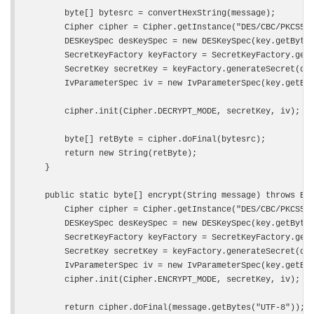
        byte[] bytesrc = convertHexString(message);

        Cipher cipher = Cipher.getInstance("DES/CBC/PKCS5Pa
        DESKeySpec desKeySpec = new DESKeySpec(key.getBytes
        SecretKeyFactory keyFactory = SecretKeyFactory.getI
        SecretKey secretKey = keyFactory.generateSecret(des
        IvParameterSpec iv = new IvParameterSpec(key.getByt
        cipher.init(Cipher.DECRYPT_MODE, secretKey, iv);

        byte[] retByte = cipher.doFinal(bytesrc);

        return new String(retByte);

    }

    public static byte[] encrypt(String message) throws Exc
        Cipher cipher = Cipher.getInstance("DES/CBC/PKCS5Pa
        DESKeySpec desKeySpec = new DESKeySpec(key.getBytes
        SecretKeyFactory keyFactory = SecretKeyFactory.getI
        SecretKey secretKey = keyFactory.generateSecret(des
        IvParameterSpec iv = new IvParameterSpec(key.getByt
        cipher.init(Cipher.ENCRYPT_MODE, secretKey, iv);

        return cipher.doFinal(message.getBytes("UTF-8"));
