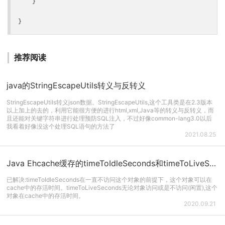
    }

}
推荐阅读
java的StringEscapeUtils转义与反转义
StringEscapeUtils转义json数据。StringEscapeUtils,这个工具类是在2.3版本
以上加上的去的，利用它能很方便的进行html,xml,Java等的转义与反转义，而
且还能对关键字符串进行处理预防SQL注入，不过好像common-lang3.0以后
我看着好像没这个处理SQL语句的方法了
2021.08.25
Java Ehcache缓存的timeToIdleSeconds和timeToLiveSeconds区别
已解决:timeToIdleSeconds在一直不访问这个对象的前提下，这个对象可以在
cache中的存活时间。timeToLiveSeconds无论对象访问或是不访问(闲置),这个
对象在cache中的存活时间。
2020.09.21