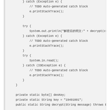
        } catch (Exception e) {

            // TODO Auto-generated catch block

            e.printStackTrace();

        }

        try {

            System.out.println("解密后的明文:" + decrypt(crype
        } catch (Exception e) {

            // TODO Auto-generated catch block

            e.printStackTrace();

        }

        try {

            System.in.read();

        } catch (IOException e) {

            // TODO Auto-generated catch block

            e.printStackTrace();

        }

    }

    private static byte[] desKey;

    private static String key = "19491001";

    public static String decrypt(String message) throws Exc